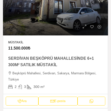
MÜSTAKIL
11.500.000₺
SERDİVAN BEŞKÖPRÜ MAHALLESİNDE 6+1
300M² SATILIK MÜSTAKİL
Beşköprü Mahallesi, Serdivan, Sakarya, Marmara Bölgesi,
Türkiye
2
3
300
m²
Ara
E-posta