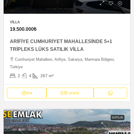
VILLA
19.500.000₺
ARİFİYE CUMHURİYET MAHALLESİNDE 5+1
TRİPLEKS LÜKS SATILIK VİLLA
Cumhuriyet Mahallesi, Arifiye, Sakarya, Marmara Bölgesi,
Türkiye
2
4
267
m²
Ara
E-posta
SATILIK