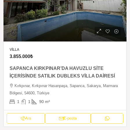
VILLA
3.855.000₺
SAPANCA KIRKPINAR’DA HAVUZLU SİTE
İÇERİSİNDE SATILIK DUBLEKS VİLLA DAİRESİ
Kırkpınar, Kırkpınar Hasanpaşa, Sapanca, Sakarya, Marmara
Bölgesi, 54600, Türkiye
1
1
90
m²
Ara
E-posta