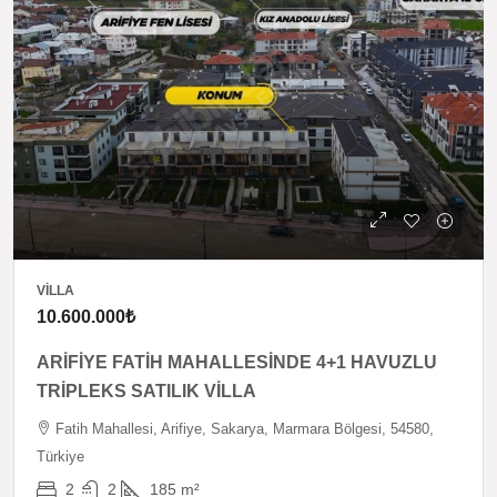
VILLA
10.600.000₺
ARİFİYE FATİH MAHALLESİNDE 4+1 HAVUZLU
TRİPLEKS SATILIK VİLLA
Fatih Mahallesi, Arifiye, Sakarya, Marmara Bölgesi, 54580,
Türkiye
2
2
185
m²