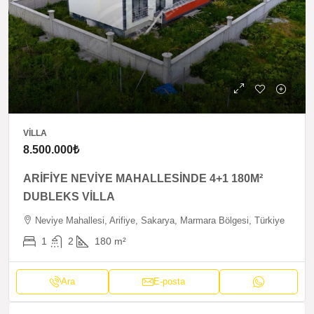
VILLA
8.500.000₺
ARİFİYE NEVİYE MAHALLESİNDE 4+1 180M²
DUBLEKS VİLLA
Neviye Mahallesi, Arifiye, Sakarya, Marmara Bölgesi, Türkiye
1
2
180
m²
Ara
E-posta