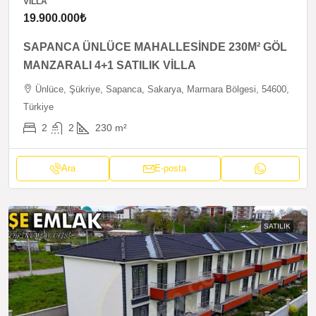
VILLA
19.900.000₺
SAPANCA ÜNLÜCE MAHALLESİNDE 230M² GÖL
MANZARALI 4+1 SATILIK VİLLA
Ünlüce, Şükriye, Sapanca, Sakarya, Marmara Bölgesi, 54600,
Türkiye
2
2
230
m²
Ara
E-posta
SATILIK