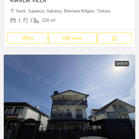
KİRALIK VİLLA
Yanık, Sapanca, Sakarya, Marmara Bölgesi, Türkiye
1
2
220
m²
Ara
E-posta
SATILIK