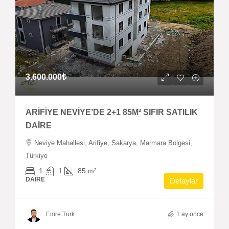
3.600.000₺
ARİFİYE NEVİYE’DE 2+1 85M² SIFIR SATILIK
DAİRE
Neviye Mahallesi, Arifiye, Sakarya, Marmara Bölgesi,
Türkiye
1
1
85
m²
DAIRE
Detaylar
Emre Türk
1 ay önce