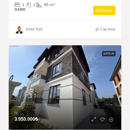
1
1
85
m²
DAIRE
Detaylar
Emre Türk
1 ay önce
SATILIK
3.950.000₺