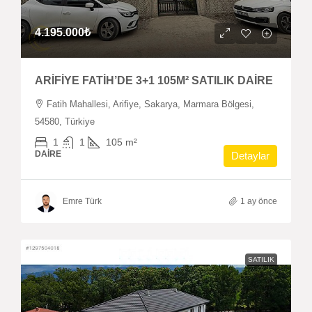
4.195.000₺
ARİFİYE FATİH’DE 3+1 105M² SATILIK DAİRE
Fatih Mahallesi, Arifiye, Sakarya, Marmara Bölgesi,
54580, Türkiye
1
1
105
m²
DAIRE
Detaylar
Emre Türk
1 ay önce
SATILIK