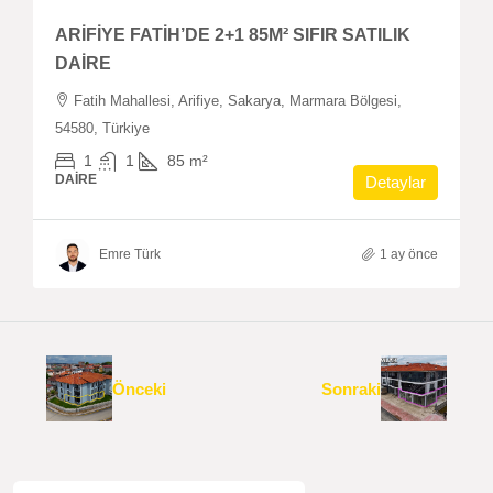
ARİFİYE FATİH’DE 2+1 85M² SIFIR SATILIK
DAİRE
Fatih Mahallesi, Arifiye, Sakarya, Marmara Bölgesi,
54580, Türkiye
1
1
85
m²
DAIRE
Detaylar
Emre Türk
1 ay önce
Önceki
Sonraki