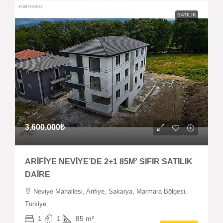
SATILIK
3.600.000₺
ARİFİYE NEVİYE’DE 2+1 85M² SIFIR SATILIK
DAİRE
Neviye Mahallesi, Arifiye, Sakarya, Marmara Bölgesi,
Türkiye
1
1
85
m²