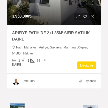
3.950.000₺
ARİFİYE FATİH’DE 2+1 85M² SIFIR SATILIK
DAİRE
Fatih Mahallesi, Arifiye, Sakarya, Marmara Bölgesi,
54580, Türkiye
1
1
85
m²
DAIRE
Detaylar
Emre Türk
1 ay önce