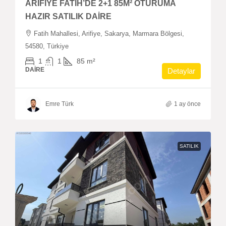
ARİFİYE FATİH’DE 2+1 85M² OTURUMA
HAZIR SATILIK DAİRE
Fatih Mahallesi, Arifiye, Sakarya, Marmara Bölgesi,
54580, Türkiye
1
1
85
m²
DAIRE
Detaylar
Emre Türk
1 ay önce
SATILIK