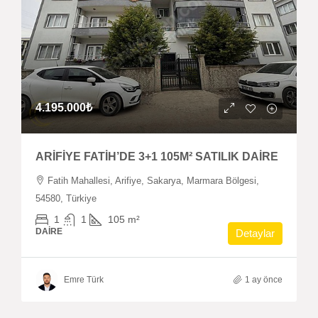
4.195.000₺
ARİFİYE FATİH’DE 3+1 105M² SATILIK DAİRE
Fatih Mahallesi, Arifiye, Sakarya, Marmara Bölgesi,
54580, Türkiye
1
1
105
m²
DAIRE
Detaylar
Emre Türk
1 ay önce