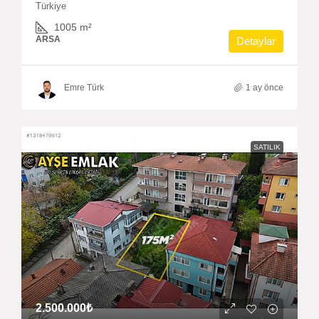
Türkiye
1005
m²
ARSA
Detaylar
Emre Türk
1 ay önce
SATILIK
2.500.000₺