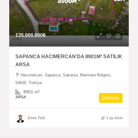
135.000.000₺
SAPANCA HACIMERCAN’DA 8901M² SATILIK
ARSA
Hacımercan, Sapanca, Sakarya, Marmara Bölgesi,
54600, Türkiye
8901
m²
ARSA
Detaylar
Emre Türk
1 ay önce