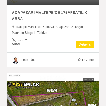
ADAPAZARI MALTEPE’DE 175M² SATILIK
ARSA
Maltepe Mahallesi, Sakarya, Adapazarı, Sakarya,
Marmara Bölgesi, Türkiye
175
m²
ARSA
Detaylar
Emre Türk
1 ay önce
SATILIK