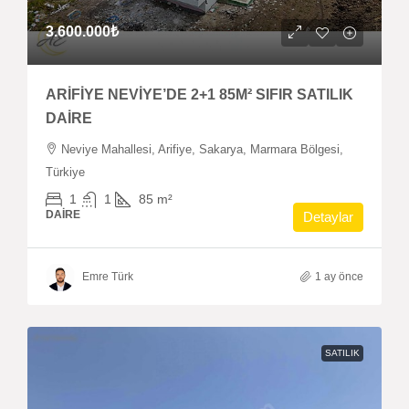
3.600.000₺
ARİFİYE NEVİYE’DE 2+1 85M² SIFIR SATILIK
DAİRE
Neviye Mahallesi, Arifiye, Sakarya, Marmara Bölgesi,
Türkiye
1
1
85
m²
DAIRE
Detaylar
Emre Türk
1 ay önce
SATILIK