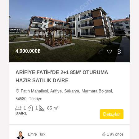
4.000.000₺
ARİFİYE FATİH’DE 2+1 85M² OTURUMA
HAZIR SATILIK DAİRE
Fatih Mahallesi, Arifiye, Sakarya, Marmara Bölgesi,
54580, Türkiye
1
1
85
m²
DAIRE
Detaylar
Emre Türk
1 ay önce