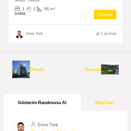
54580, Türkiye
1
1
85
m²
DAIRE
Detaylar
Emre Türk
1 ay önce
Önceki
Sonraki
Gösterim Randevusu Al
Bilgi İste
Emre Türk