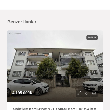
Benzer İlanlar
SATILIK
4.195.000₺
ARİFİYE FATİH’DE 3+1 105M² SATILIK DAİRE