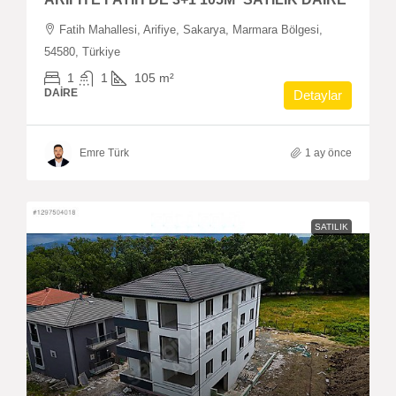
Fatih Mahallesi, Arifiye, Sakarya, Marmara Bölgesi,
54580, Türkiye
1
1
105
m²
DAIRE
Detaylar
Emre Türk
1 ay önce
SATILIK