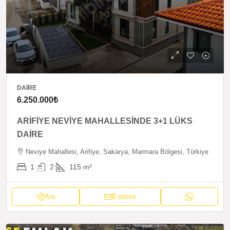
DAIRE
6.250.000₺
ARİFİYE NEVİYE MAHALLESİNDE 3+1 LÜKS
DAİRE
Neviye Mahallesi, Arifiye, Sakarya, Marmara Bölgesi, Türkiye
1
2
115
m²
Ara
E-posta