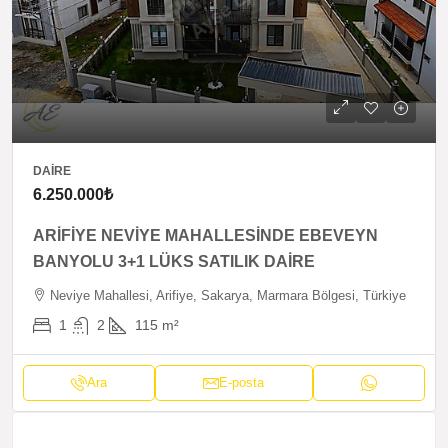
DAIRE
6.250.000₺
ARİFİYE NEVİYE MAHALLESİNDE EBEVEYN
BANYOLU 3+1 LÜKS SATILIK DAİRE
Neviye Mahallesi, Arifiye, Sakarya, Marmara Bölgesi, Türkiye
1
2
115
m²
Ara
E-posta