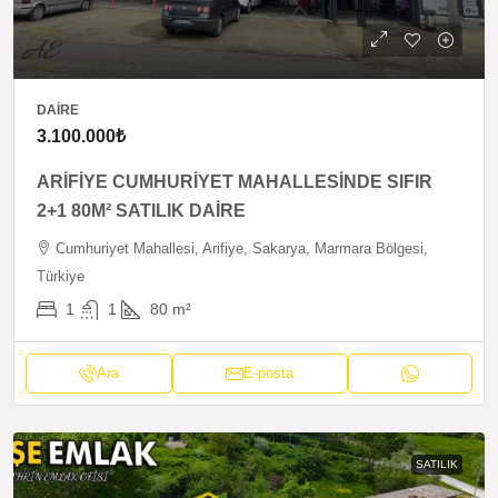
DAIRE
3.100.000₺
ARİFİYE CUMHURİYET MAHALLESİNDE SIFIR
2+1 80M² SATILIK DAİRE
Cumhuriyet Mahallesi, Arifiye, Sakarya, Marmara Bölgesi,
Türkiye
1
1
80
m²
Ara
E-posta
SATILIK