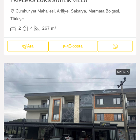
TRİPLEKS LÜKS SATILIK VİLLA
Cumhuriyet Mahallesi, Arifiye, Sakarya, Marmara Bölgesi,
Türkiye
2
4
267
m²
Ara
E-posta
SATILIK