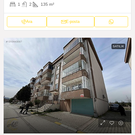
1
2
135
m²
Ara
E-posta
SATILIK