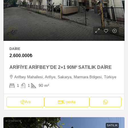
DAIRE
2.600.000₺
ARİFİYE ARİFBEY’DE 2+1 90M² SATILIK DAİRE
Arifbey Mahallesi, Arifiye, Sakarya, Marmara Bölgesi, Türkiye
1
1
90
m²
Ara
E-posta
SATILIK