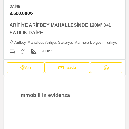
DAIRE
3.500.000₺
ARİFİYE ARİFBEY MAHALLESİNDE 120M² 3+1
SATILIK DAİRE
Arifbey Mahallesi, Arifiye, Sakarya, Marmara Bölgesi, Türkiye
1
1
120
m²
Ara
E-posta
Immobili in evidenza