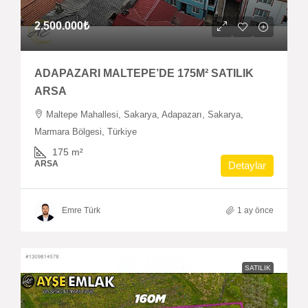
2.500.000₺
ADAPAZARI MALTEPE’DE 175M² SATILIK
ARSA
Maltepe Mahallesi, Sakarya, Adapazarı, Sakarya,
Marmara Bölgesi, Türkiye
175
m²
ARSA
Detaylar
Emre Türk
1 ay önce
SATILIK