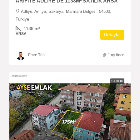
ARİFİYE ADLİYE’DE 1138M² SATILIK ARSA
Adliye, Arifiye, Sakarya, Marmara Bölgesi, 54580,
Türkiye
1138
m²
ARSA
Detaylar
Emre Türk
1 ay önce
SATILIK