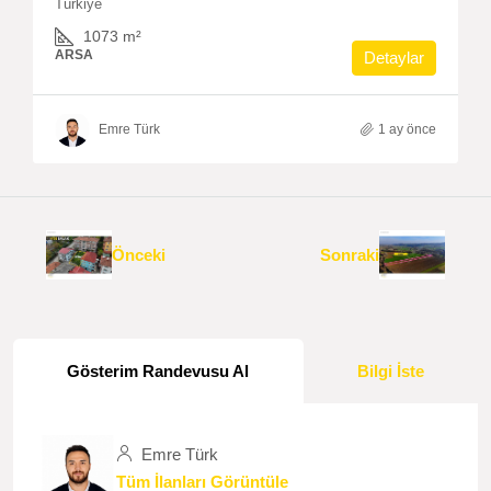
Türkiye
1073
m²
ARSA
Detaylar
Emre Türk
1 ay önce
Önceki
Sonraki
Gösterim Randevusu Al
Bilgi İste
Emre Türk
Tüm İlanları Görüntüle