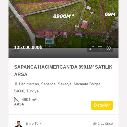
135.000.000₺
SAPANCA HACIMERCAN’DA 8901M² SATILIK
ARSA
Hacımercan, Sapanca, Sakarya, Marmara Bölgesi,
54600, Türkiye
8901
m²
ARSA
Detaylar
Emre Türk
1 ay önce