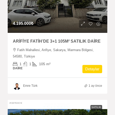
4.195.000₺
ARİFİYE FATİH’DE 3+1 105M² SATILIK DAİRE
Fatih Mahallesi, Arifiye, Sakarya, Marmara Bölgesi,
54580, Türkiye
1
1
105
m²
DAIRE
Detaylar
Emre Türk
1 ay önce
SATILIK