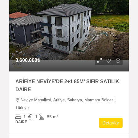
3.600.000₺
ARİFİYE NEVİYE’DE 2+1 85M² SIFIR SATILIK
DAİRE
Neviye Mahallesi, Arifiye, Sakarya, Marmara Bölgesi,
Türkiye
1
1
85
m²
DAIRE
Detaylar