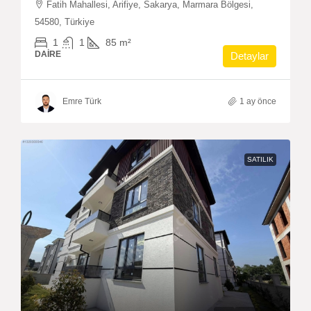
Fatih Mahallesi, Arifiye, Sakarya, Marmara Bölgesi,
54580, Türkiye
1
1
85
m²
DAIRE
Detaylar
Emre Türk
1 ay önce
SATILIK