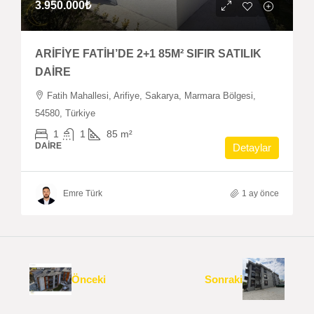
3.950.000₺
ARİFİYE FATİH’DE 2+1 85M² SIFIR SATILIK
DAİRE
Fatih Mahallesi, Arifiye, Sakarya, Marmara Bölgesi,
54580, Türkiye
1
1
85
m²
DAIRE
Detaylar
Emre Türk
1 ay önce
Önceki
Sonraki