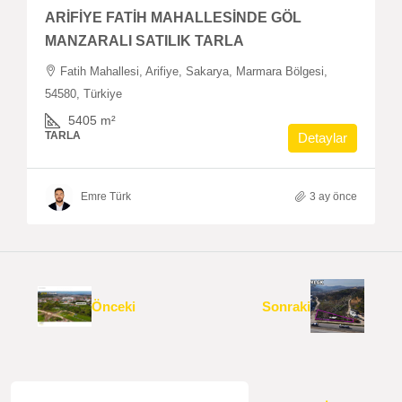
ARİFİYE FATİH MAHALLESİNDE GÖL
MANZARALI SATILIK TARLA
Fatih Mahallesi, Arifiye, Sakarya, Marmara Bölgesi,
54580, Türkiye
5405
m²
TARLA
Detaylar
Emre Türk
3 ay önce
Önceki
Sonraki