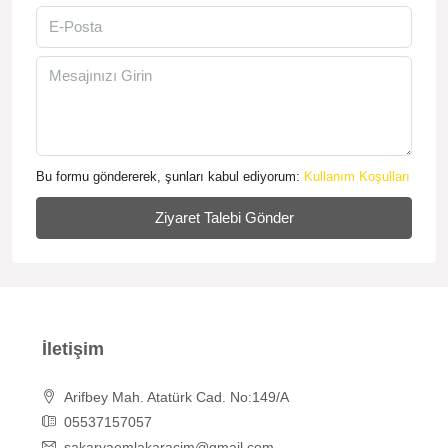
Bu formu göndererek, şunları kabul ediyorum:
Kullanım Koşulları
Ziyaret Talebi Gönder
İletişim
Arifbey Mah. Atatürk Cad. No:149/A
05537157057
sakaryaemlakaracim@gmail.com